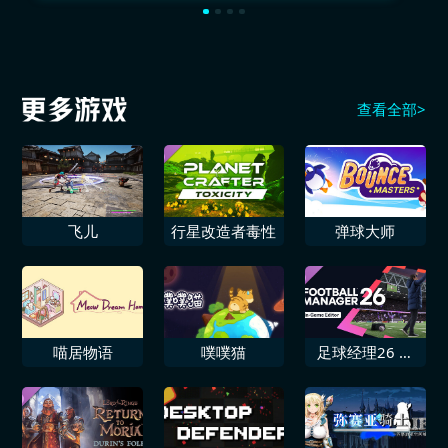
查看全部>
飞儿
行星改造者毒性
弹球大师
喵居物语
噗噗猫
足球经理26 游
戏内编辑器