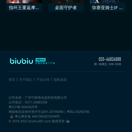
指环王重返摩瑞
桌面守护者
弥赛亚骑士IF ～
亚™ 都灵之民扩
囚禁的亚空间城
展包
～
周一到周五
9:00-18:00
首页
关于我们
产品介绍
隐私政策
公司名称：广州宁静海信息科技有限公司
公司电话：0571-26883338
粤ICP备16043020号
增值电信业务经营许可证
B1-20190040 | 粤B2-20200746
粤公网安备 44010602010544号
© 2018-2022 biubiu001.com 版权所有