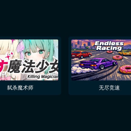
弑杀魔术师
无尽竞速