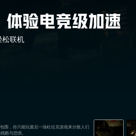
轻松联机
尽且被包围，你只能玩最后一场杜拉克游戏来分散人们
的残酷与恐惧。