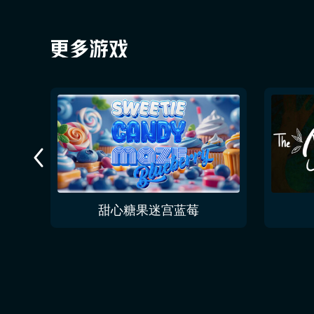
者包
甜心糖果迷宫蓝莓