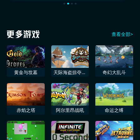
查看全部>
黄金与坟墓
天际海盗掠夺与
奇幻大乱斗
谜题
赤焰之塔
阿尔里昂战吼
命运之缚