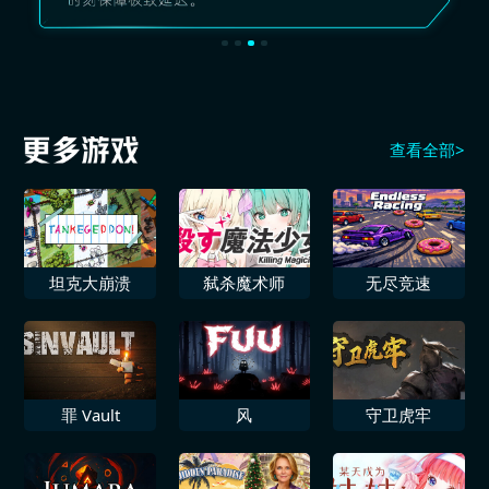
查看全部>
坦克大崩溃
弑杀魔术师
无尽竞速
罪 Vault
风
守卫虎牢