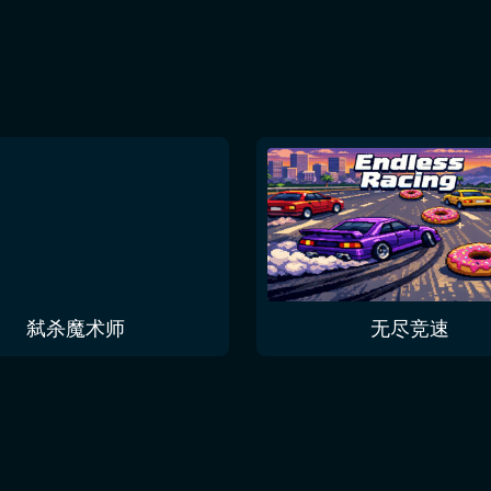
弑杀魔术师
无尽竞速