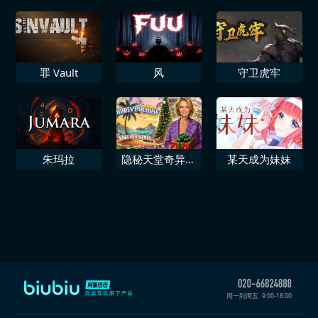
罪 Vault
风
守卫虎牢
朱玛拉
隐秘天堂奇异果
某天成为妹妹
圣诞珍藏版
周一到周五
9:00-18:00