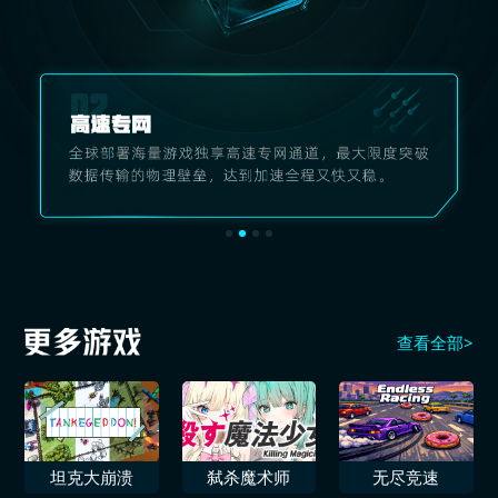
查看全部>
坦克大崩溃
弑杀魔术师
无尽竞速