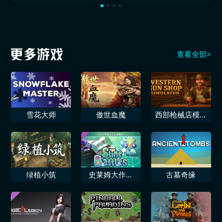
查看全部>
雪花大师
傲世血魔
西部枪械店模拟
器
绿植小筑
史莱姆大作战
古墓奇缘
外观套装