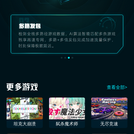
查看全部>
坦克大崩溃
弑杀魔术师
无尽竞速