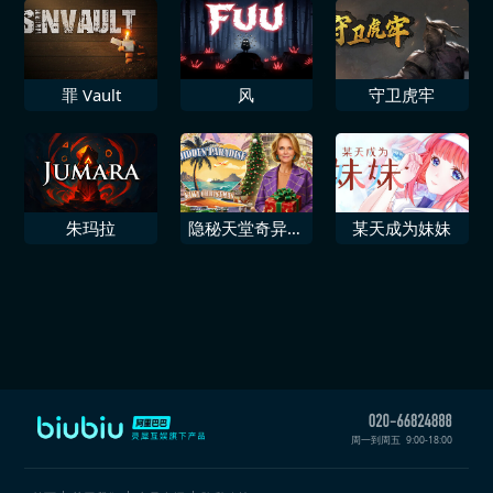
罪 Vault
风
守卫虎牢
朱玛拉
隐秘天堂奇异果
某天成为妹妹
圣诞珍藏版
周一到周五
9:00-18:00