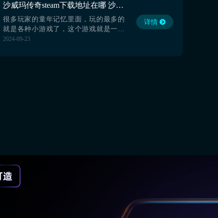
沙威玛传奇steam下载地址在哪 沙威玛传奇无广告版本下载渠道介绍
往下看吧。【biubiu加速器】最新版下
载》》》》》#...
很多玩家的童年记忆里面，玩的最多的
详情
就是各种小游戏了，这个游戏就是一款
经营类的小游戏，最近也是上线了新版
2024-09-23
本，但是如果下错了版本，那玩起来很
痛苦的，沙威玛传奇steam下载地址在哪
大家快来了解下，这样就可以得到一个
最好玩，最清爽的沙威玛传奇，经营好
自己的小店了。【biubiu加速器】最新版
下载》》》》》...