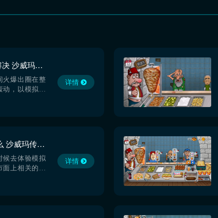
沙威玛传奇卡顿怎么解决 沙威玛传奇要加速器吗
间火爆出圈在整
详情
轰动，以模拟经
脑又魔性，好玩
玛传奇卡顿怎么
吗？本以为休闲
速器，也可完全
出现严重卡顿的
沙威玛传奇steam叫什么 沙威玛传奇英文名分享
闪退，因此加速
推荐...
时候去体验模拟
详情
市面上相关的游
沙威玛传奇就是
要就是来和大家
叫什么，毕竟大家
肯定是得通过其
想要快速的定位