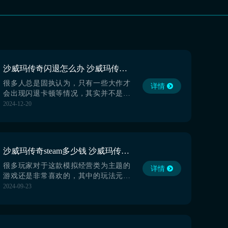
沙威玛传奇闪退怎么办 沙威玛传奇闪退怎么解决
很多人总是固执认为，只有一些大作才
详情
会出现闪退卡顿等情况，其实并不是如
此，一些魔性小游戏也有可能出现，例
2024-12-20
如沙威马传奇这款现在非常火爆的作品
也是如此，今天小编就来讲一下沙威玛
传奇闪退怎么办。相信现在有很多玩家
都被这款魔性小游戏所洗脑，很多年轻
沙威玛传奇steam多少钱 沙威玛传奇发售价格一览
人都为其非常上头。【biubiu加速器】最
新版下载》》》》》#...
很多玩家对于这款模拟经营类为主题的
详情
游戏还是非常喜欢的，其中的玩法元素
也是较为的丰富，本期小编主要就是来
2024-09-23
和大家说说沙威玛传奇steam多少钱，毕
竟该游戏在今年的7月19日就已经发行
了，目前的关注度也是颇高，大家如果
对于此有想法的话，那么就一起来接着