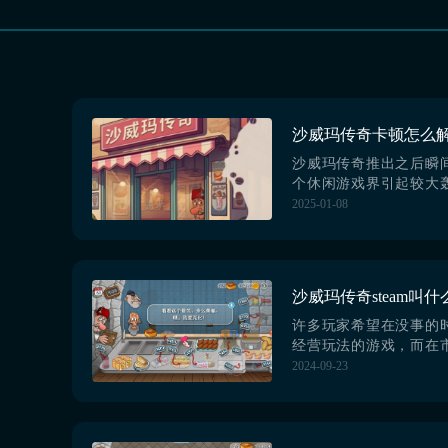
沙威玛传奇推出之后瞬
个休闲游戏界引起较大
营为主，玩法简单，洗
2025-01-08
到停不下来。那么沙威
解决？需要使用加速器
模拟经营游戏不开启加
流畅运行，不曾想后期
情况，甚至也会突然间
器是必不可少的，小编非常
许多玩家希望在没事的
经营玩法的游戏，而在
戏种类也不在少数，而
2024-09-23
其中之一，今天小编主
说说沙威玛传奇steam
在打算去体验的时候，
名字来进行搜索，那么