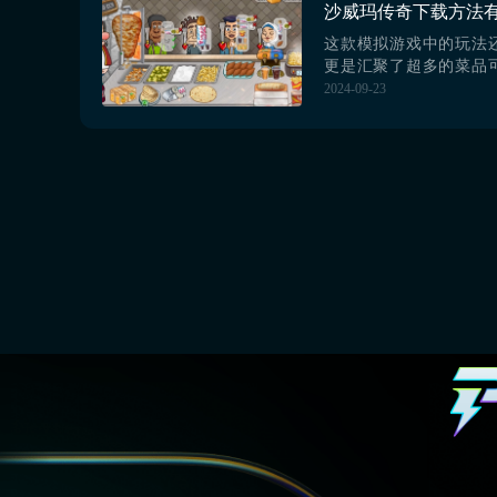
它，了解其名字就很关
一起来看看吧。【biu...
这款模拟游戏中的玩法
更是汇聚了超多的菜品
选择，而现在除了电脑
2024-09-23
实通过移动设备大家
的，对于沙威玛传奇下
不是很多，也不清楚通
能快速的实现安装，若
面有想法的话，那么就
看吧。【biubiu加速器】最.