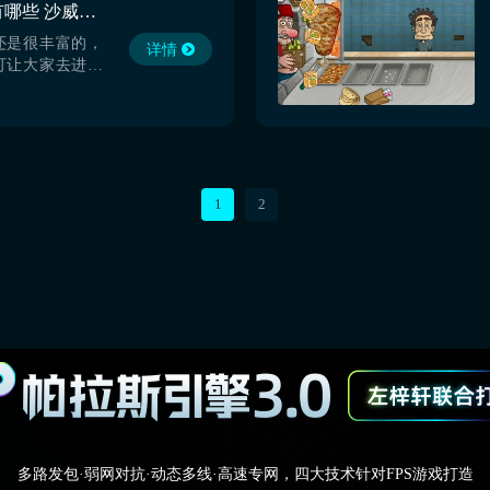
沙威玛传奇下载方法有哪些 沙威玛传奇移动端下载攻略
键了，有需要就
还是很丰富的，
详情
可让大家去进行
端的发行外，其
也是可以去体验
载很多玩家了解
过手机要如何才
是大家对于此方
一起来接着往下
1
2
..
多路发包·弱网对抗·动态多线·高速专网，四大技术针对FPS游戏打造