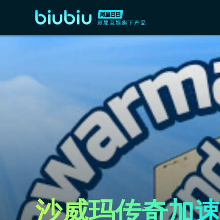
沙威玛传奇加