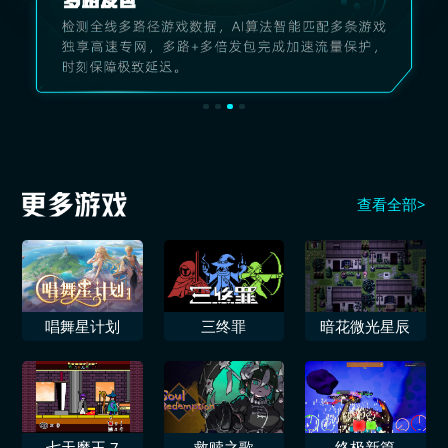
查看全部>
唱舞星计划
三终罪
暗花微光星辰
七天魔王 7
救赎之歌
终极新篇