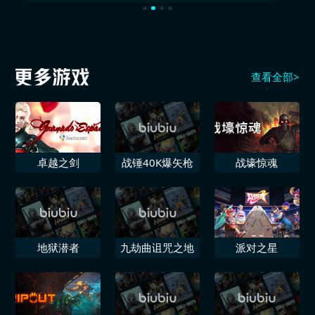
查看全部>
卓越之剑
战锤40K爆矢枪
战壕惊魂
地狱潜者
九劫曲诅咒之地
派对之星