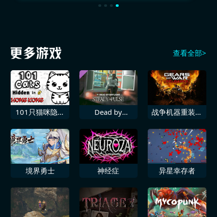
查看全部>
101只猫咪隐藏
Dead by
战争机器重装上
在香港
Daylight 稳定脉
阵
冲
境界勇士
神经症
异星幸存者