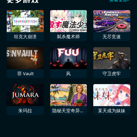
坦克大崩溃
弑杀魔术师
无尽竞速
罪 Vault
风
守卫虎牢
朱玛拉
隐秘天堂奇异果
某天成为妹妹
圣诞珍藏版