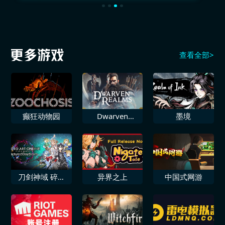
查看全部>
癫狂动物园
Dwarven
墨境
Realms
刀剑神域 碎梦
异界之上
中国式网游
边境