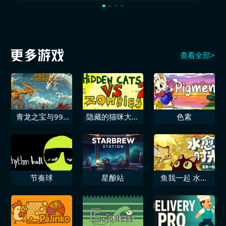
查看全部>
青龙之宝与999
隐藏的猫咪大战
色素
日生存
僵尸2
节奏球
星酿站
鱼我一起 水愈
时光