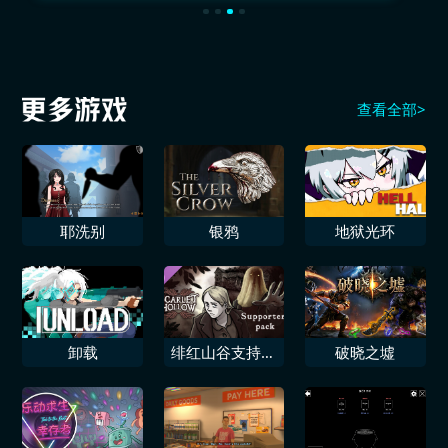
查看全部>
耶洗别
银鸦
地狱光环
卸载
绯红山谷支持者
破晓之墟
包