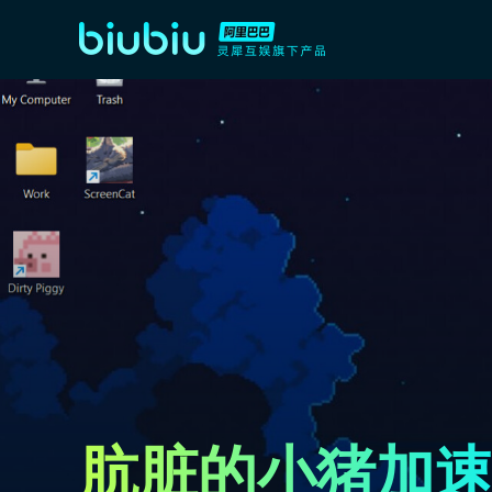
肮脏的小猪加