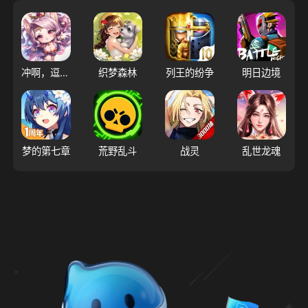
冲啊，逗英雄
织梦森林
列王的纷争
明日边境
梦的第七章
荒野乱斗
战灵
乱世龙魂