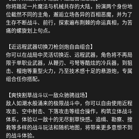
你将踏足一片魔法与机械共存的大陆，扮演两个身份地
位截然不同的主角，邂逅立场各异的百相恶魔，并为了
生存不断战斗、前行，探索遍布荆棘的命运真相，为苦
痛的螺旋划上句点。

【近远程武器切换刀枪剑炮自由组合】

你可以在战局中灵活切换近、远程武器，角色将不再局
限于单职业武器，从鞭刃、弓弩等酷炫的冷兵器，到狙
击、榴炮等重型火力，乃至技术感十足的悬游炮，专属
组合任你搭配。

【爽快割草战斗以一敌众驰骋战场】

敌人如潮水般涌来的极限战斗中，你可以自由使用近程
攻击、空中射击、下落攻击等组合操作，构筑立体战斗
体系，体验以一敌十的无尽割草快感。追缉、勘察、搜
救等多样的战斗玩法和随机地图，将带来更多意想不到
的战斗体验。
