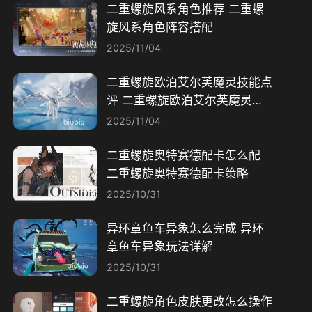
二重螺旋风系角色推荐 二重螺
旋风系角色阵容搭配
2025/11/04
二重螺旋欧泊艾尔芙魔灵技能点
评 二重螺旋欧泊艾尔芙魔灵如
何获取
2025/11/04
二重螺旋奥特赛德配卡怎么配
二重螺旋奥特赛德配卡策略
2025/10/31
异环章鱼车异象怎么完成 异环
章鱼车异象玩法详解
2025/10/31
二重螺旋角色皮肤更改怎么操作