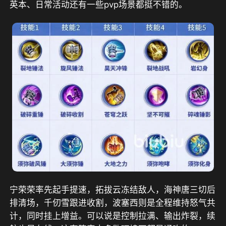
英本、日常活动还有一些pvp场景都挺不错的。
宁荣荣率先起手提速，拓拔云冻结敌人，海神唐三切后
排清场，千仞雪跟进收割，波塞西则是全程维持怒气共
计，同时挂上增益。可以说是控制拉满、输出炸裂，续