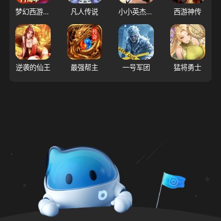
梦幻西游（大陆服）
凡人传说
小小英杰：合战天下
西游神传
逆袭的仙王
最强帮主
一号军团
猛将勇士