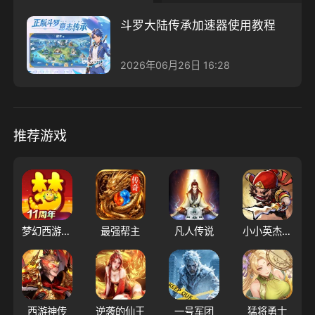
斗罗大陆传承加速器使用教程
2026年06月26日 16:28
推荐游戏
梦幻西游（大陆服）
最强帮主
凡人传说
小小英杰：合战天下
西游神传
逆袭的仙王
一号军团
猛将勇士