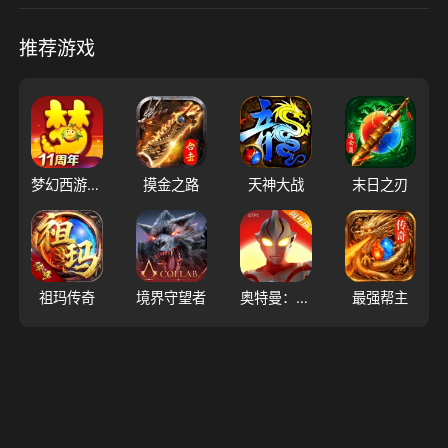
推荐游戏
梦幻西游（大陆服）
摸金之路
天神大战
末日之刃
祖玛传奇
境界守望者
奥特曼：超时空英雄
最强帮主