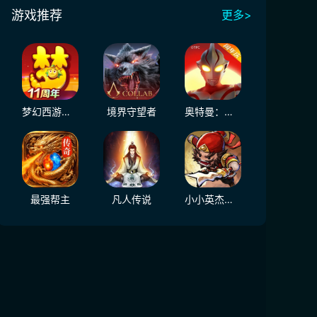
游戏推荐
更多>
梦幻西游（大陆服）
境界守望者
奥特曼：超时空英雄
最强帮主
凡人传说
小小英杰：合战天下