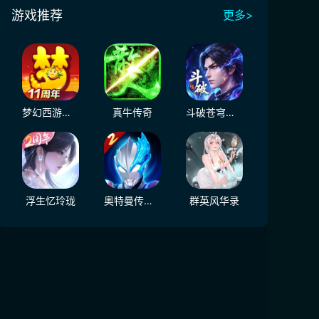
游戏推荐
更多>
梦幻西游（大陆服）
真牛传奇
斗破苍穹：三年之约
浮生忆玲珑
奥特曼传奇英雄2
群英风华录