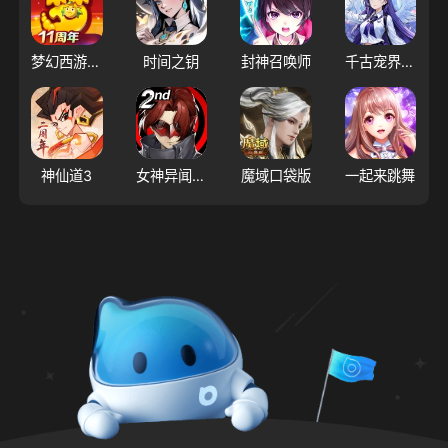
梦幻西游（大陆服）
时间之钥
封神召唤师
千古宠界游戏软件V1.0
神仙道3
女神异闻录：夜幕魅影
魔域口袋版
一起来跳舞