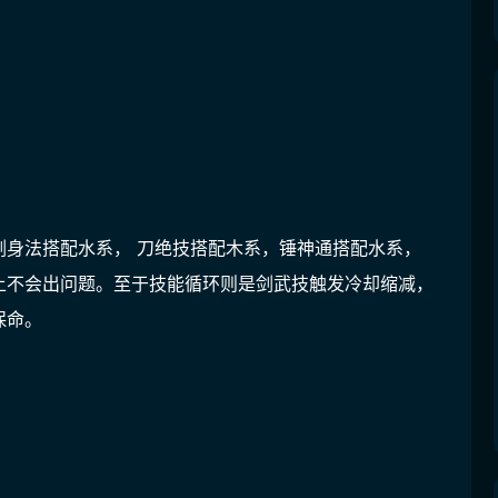
剑身法搭配水系， 刀绝技搭配木系，锤神通搭配水系，
上不会出问题。至于技能循环则是剑武技触发冷却缩减，
保命。