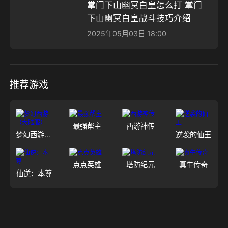
掌门下山幽冥白皇怎么打 掌门
下山幽冥白皇战斗技巧介绍
2025年05月03日 18:00
推荐游戏
最强帮主
西游神传
梦幻西游（大陆服）
逆袭的仙王
点点英雄
塔防纪元
真牛传奇
仙逆：本尊