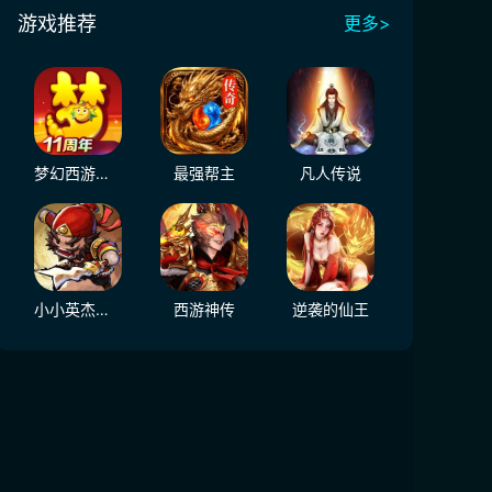
游戏推荐
更多>
梦幻西游（大陆服）
最强帮主
凡人传说
小小英杰：合战天下
西游神传
逆袭的仙王