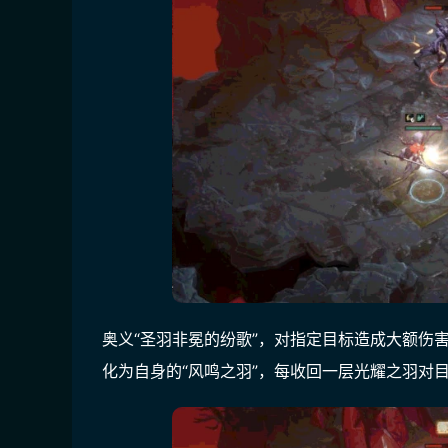
奥义“圣羽非冕的纷歌”，对指定目标造成大额伤
化为自身的“风鸣之羽”，每收回一层光耀之羽对