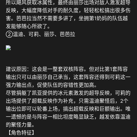
所以飓风获取冰属性，最终由丽莎出场对敌人激发超导
反映，大幅度降低对手的耐久度，轻轻松松搞出很多伤
害。芭芭拉当然不需要多讲了，坐拥第1奶妈的队伍越
发能够随心所欲了。
②温迪、可莉、丽莎、芭芭拉
建议原因：这会是一整套双核阵容。但对比第1套阵容
输出只可以由丽莎自己承当，这套阵容还得到可莉这一
强力输出点，促使队伍的容错性更加高。
尽管捐躯了凯亚提供的冰元素激发的超导反映，可莉的
出场提供了超载反映作为补充，只需温迪聚怪后，2个
输出位即可以轮番上场，搞出超载反映和巨额输出。唯
一遗憾的是与阵容一相比坦度略显缺乏，越发依靠温迪
的聚怪力量。
【角色特征】