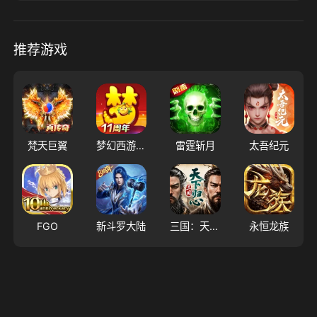
推荐游戏
梵天巨翼
梦幻西游（大陆服）
雷霆斩月
太吾纪元
FGO
新斗罗大陆
三国：天下归心
永恒龙族