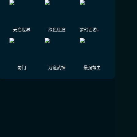
元启世界
绿色征途
梦幻西游（大陆服）
蜀门
万道武神
最强帮主