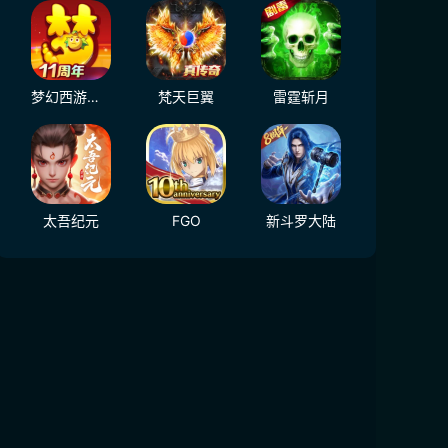
梦幻西游（大陆服）
梵天巨翼
雷霆斩月
太吾纪元
FGO
新斗罗大陆