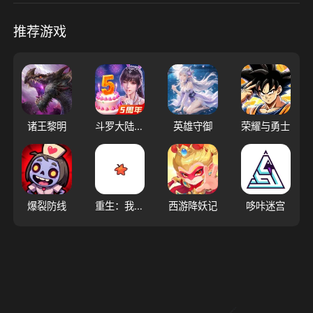
推荐游戏
诸王黎明
斗罗大陆：魂师对决
英雄守御
荣耀与勇士
爆裂防线
重生：我觉醒无限异能
西游降妖记
哆咔迷宫