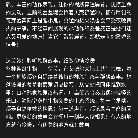
质、丰富的动作表现，让你的视线穿透屏幕，抚摸生命
的灵动。温顺的羞羞獭会拎着贝壳铲猛冲，拥有厚钳的
花芽蟹实际上是胆小鬼，勇猛的焚火狼也会享受夜晚篝
火的宁静。不经意间展现的小动作和反差感正是他们迷
人又可爱的地方！当它们敲敲屏幕，那就是向你撒娇的
信号！

这莫妙！聆听族群故事，细数伊情冷暖

各种神奇生物——伊莫，在艾德尔大陆上共生共舞，每
一个种族都各自延续着独特的种族生态与群落故事。鲸
落浅滩的羞羞獭最爱调皮捣蛋，从高处把同伴推到水
里；口哨鸥家族爱凑热闹，中高低音合奏出偶尔搞怪的
乐曲。海陆空多种生物交叠的生态系统，每一个角落，
都是自然精妙的构思；每一道声音，都记录着生命的回
响。更多新的故事会在挥爪一刻与大家相见！有人的地
方就有冷暖，有伊莫的地方就有故事！
