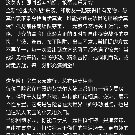
这莫爽！即时战斗捕捉，抢蛋其乐无穷

全新“抢蛋大作战”来袭。和朋友一起获得稀有宠物，与
其他玩家争夺稀有伊莫蛋...谁能抢到最珍贵的那颗伊莫
蛋？孤身前往或组队夺宝，一起参与这场关于运气、策
略、博弈的冒险！体验真正的即时制自由捉宠战斗的爽
快！背袭、连击、布下陷阱、出其不意...当捕捉的方式
不再单一，每一次丢出谜立方的瞬间都充满了惊喜；当
战斗无需等待，流畅移动、精准击打，或伺机而动，或
游走周旋，每一刻都充满刺激！

这莫暖！房车家园旅行，总有伊莫相伴

每位冒险家在广阔的艾德尔大陆上都拥有一辆专属房
车，停驻于大世界营地，与其他玩家相遇、交流、展示
个性布置。它既是冒险者在大世界中的移动据点，也是
通往私人家园的小天地入口。

当你回到家园，你能与伊莫一起种植作物、建造装饰、
自由布置空间，打造独属于你们的生活场景。更有趣的