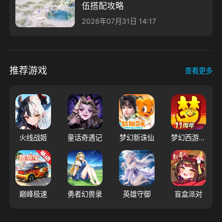
伍搭配攻略
2026年07月31日 14:17
推荐游戏
查看更多
火线战姬
童话奇遇记
梦幻新诛仙
梦幻西游（大陆服）
巅峰极速
勇者幻兽录
英雄守御
盲盒派对