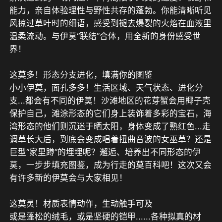
能力，亲自体验理性与野性共存的蓬勃。你能清晰听见
风掠过草叶时的细语，感受到褪去爆裂的火焰在血液里
温柔流动。与伊莫“联结”合体，用全新的身份感受世
界！

这莫多！形态分支进化，填满你的图鉴

小小伊莫，面孔多多！生活区域、天气状态、进化分
支...都会有不同的伊莫！沙滩地区的花芽蟹会用椰子壳
保护自己，滩涂形态的它们身上装饰着多彩的宝石，海
湾形态的他们则沉迷于晒太阳，身体变成了熟红色...走
调草长大后，到底会变成唱着扭曲音波的女巫草？还是
巨型“家里蹲”的埋埋呢？邂逅、培养出不同形态的伊
莫，一步步填充图鉴，成为行走的莫百科吧！这次又会
有许多新的伊莫会与大家相见！

这莫灵！材质表情动作，生动触手可及

或是蓬松的绒毛，或是坚硬的铠甲......各种拟真的材