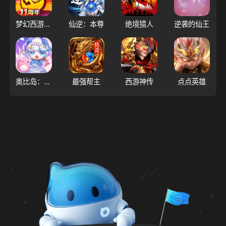
梦幻西游（大陆服）
仙逆：本尊
绝境猎人
逆袭的仙王
奥比岛：梦想国度
最强帮主
西游神传
点点英雄