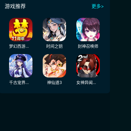
游戏推荐
更多>
梦幻西游（大陆服）
时间之钥
封神召唤师
千古宠界游戏软件V1.0
神仙道3
女神异闻录：夜幕魅影