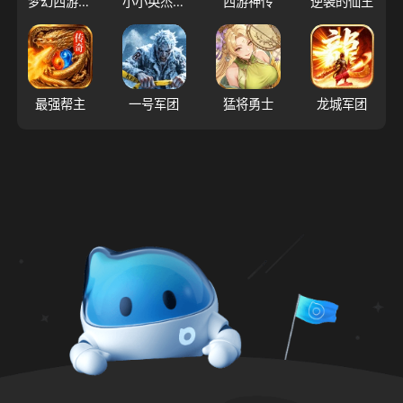
梦幻西游（大陆服）
小小英杰：合战天下
西游神传
逆袭的仙王
最强帮主
一号军团
猛将勇士
龙城军团