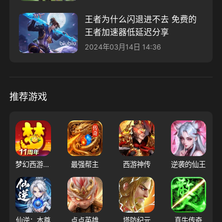
王者为什么闪退进不去 免费的
王者加速器低延迟分享
2024年03月14日 14:36
推荐游戏
梦幻西游（大陆服）
最强帮主
西游神传
逆袭的仙王
仙逆：本尊
点点英雄
塔防纪元
真牛传奇