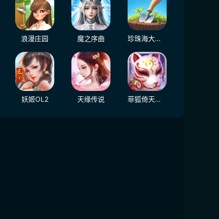
浪漫庄园
魔之序曲
珍珠海大冒险
妖姬OL2
天缘传说
菲狐倚天情缘