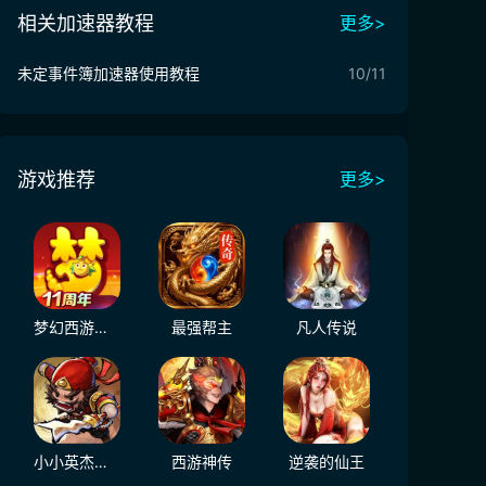
相关加速器教程
更多>
未定事件簿加速器使用教程
10/11
游戏推荐
更多>
梦幻西游（大陆服）
最强帮主
凡人传说
小小英杰：合战天下
西游神传
逆袭的仙王