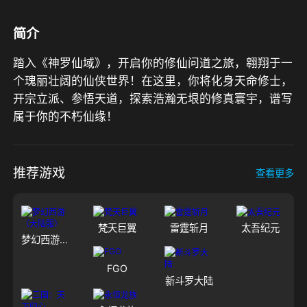
简介
踏入《神罗仙域》，开启你的修仙问道之旅，翱翔于一
个瑰丽壮阔的仙侠世界！在这里，你将化身天命修士，
开宗立派、参悟天道，探索浩瀚无垠的修真寰宇，谱写
属于你的不朽仙缘！
推荐游戏
查看更多
梵天巨翼
雷霆斩月
太吾纪元
梦幻西游（大陆服）
FGO
新斗罗大陆