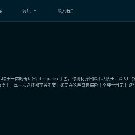
器
资讯
联系我们
略于一体的奇幻冒险Roguelike手游。你将化身冒险小队队长，深入
旅途中，每一次选择都至关重要！想要在这段奇趣探险中全程丝滑无卡顿？下