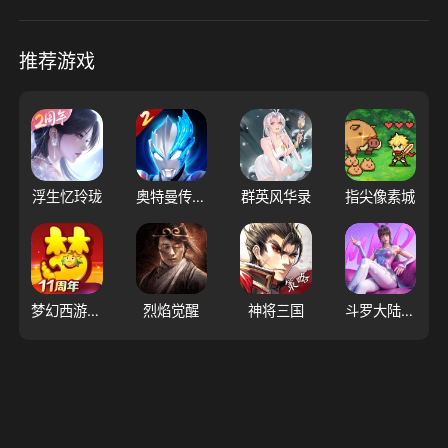
推荐游戏
浮生忆玲珑
奥特曼传奇英雄2
群英风华录
指尖像素城
梦幻西游（大陆服）
烈焰觉醒
神将三国
斗罗大陆：猎魂世界