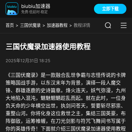
biubiu加速器
立即下载
免费·低延时·稳定
首页
三国伏魔录
加速器教程
教程详情
三国伏魔录加速器使用教程
2025年12月31日 18:25
《三国伏魔录》
是一款融合乱世争霸与志怪传说的卡牌
策略国战手游，以东汉末年为背景，演绎一段人魔交
锋、群雄逐鹿的史诗篇章。烽火连天，妖气弥漫，九州
大地陷入混沌，魑魅魍魉趁乱而起。就在此时，一位身
负天命的少年横空出世，执剑问苍天，誓要斩尽邪祟、
重整山河。你将化身这位救世之主，集结三国英豪，布
阵御敌，运筹帷幄，在刀光剑影与符咒飞舞间书写属于
你的英雄传奇
！下面就介绍三国伏魔录加速器使用教程