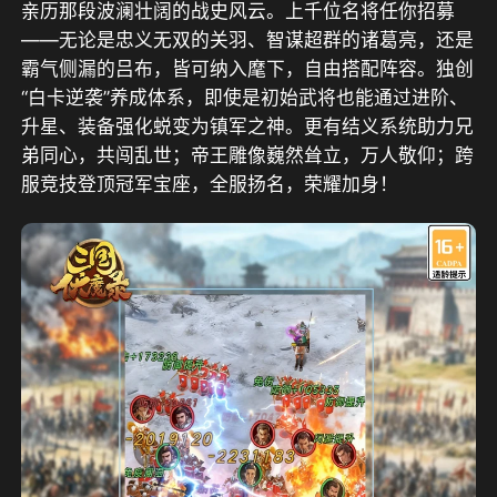
亲历那段波澜壮阔的战史风云。上千位名将任你招募
——无论是忠义无双的关羽、智谋超群的诸葛亮，还是
霸气侧漏的吕布，皆可纳入麾下，自由搭配阵容。独创
“白卡逆袭”养成体系，即使是初始武将也能通过进阶、
升星、装备强化蜕变为镇军之神。更有结义系统助力兄
弟同心，共闯乱世；帝王雕像巍然耸立，万人敬仰；跨
服竞技登顶冠军宝座，全服扬名，荣耀加身！