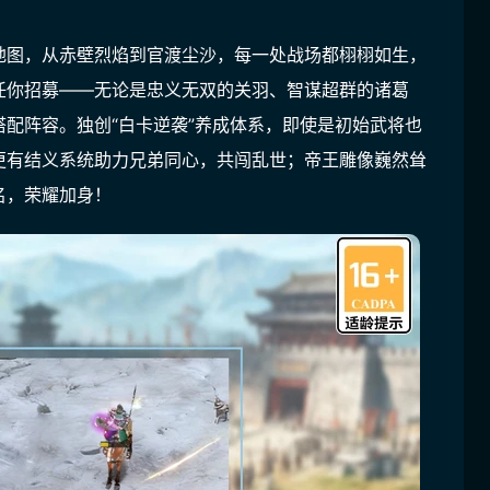
地图，从赤壁烈焰到官渡尘沙，每一处战场都栩栩如生，
任你招募——无论是忠义无双的关羽、智谋超群的诸葛
配阵容。独创“白卡逆袭”养成体系，即使是初始武将也
更有结义系统助力兄弟同心，共闯乱世；帝王雕像巍然耸
名，荣耀加身！