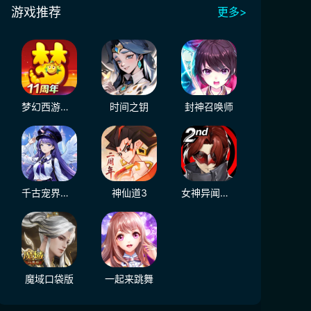
游戏推荐
更多>
梦幻西游（大陆服）
时间之钥
封神召唤师
千古宠界游戏软件V1.0
神仙道3
女神异闻录：夜幕魅影
魔域口袋版
一起来跳舞