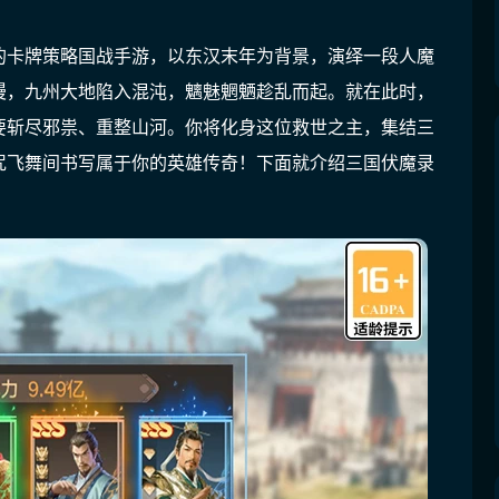
的卡牌策略国战手游，以东汉末年为背景，演绎一段人魔
漫，九州大地陷入混沌，魑魅魍魉趁乱而起。就在此时，
要斩尽邪祟、重整山河。你将化身这位救世之主，集结三
咒飞舞间书写属于你的英雄传奇
！下面就介绍三国伏魔录