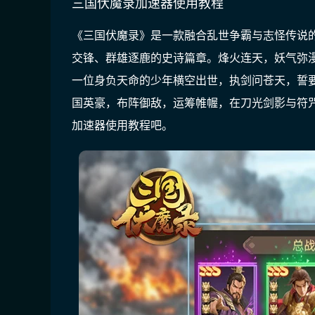
三国伏魔录加速器使用教程
《三国伏魔录》
是一款融合乱世争霸与志怪传说
交锋、群雄逐鹿的史诗篇章。烽火连天，妖气弥
一位身负天命的少年横空出世，执剑问苍天，誓
国英豪，布阵御敌，运筹帷幄，在刀光剑影与符
加速器使用教程吧。