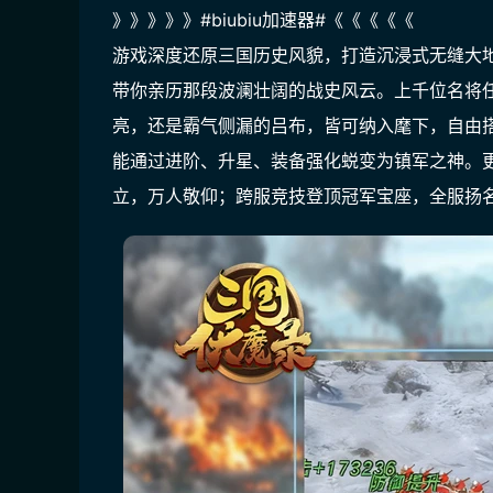
》》》》》#biubiu加速器#《《《《《
游戏深度还原三国历史风貌，打造沉浸式无缝大
带你亲历那段波澜壮阔的战史风云。上千位名将
亮，还是霸气侧漏的吕布，皆可纳入麾下，自由搭
能通过进阶、升星、装备强化蜕变为镇军之神。
立，万人敬仰；跨服竞技登顶冠军宝座，全服扬