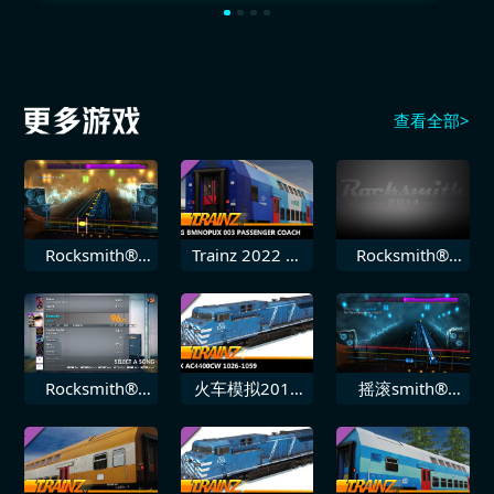
查看全部>
Rocksmith®
Trainz 2022 扩
Rocksmith®
2014 SR71 即
展包 PREG
2014 飞叶乐队
刻
Bmnopux 003
迷失
Rocksmith®
火车模拟2019
摇滚smith®
2014 Seether
DLC CEFX
2014
补救
AC4400CW
Shinedown 45
10261059