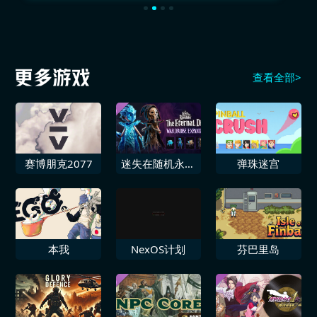
查看全部>
赛博朋克2077
迷失在随机永恒
弹珠迷宫
之骰 衣橱扩展
本我
NexOS计划
芬巴里岛