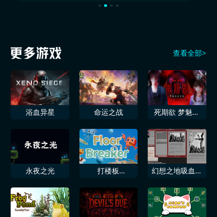
查看全部>
浴血异星
命运之战
死期欲 梦魅辉
在梦境
永夜之光
打楼板
幻想之地吸血鬼
FloorBreaker
之避世潜藏诺德
秘典